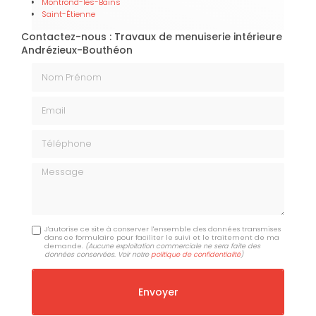
Montrond-les-Bains
Saint-Étienne
Contactez-nous : Travaux de menuiserie intérieure
Andrézieux-Bouthéon
Nom Prénom
Email
Téléphone
Message
J'autorise ce site à conserver l'ensemble des données transmises
dans ce formulaire pour faciliter le suivi et le traitement de ma
demande.
(Aucune exploitation commerciale ne sera faite des
données conservées. Voir notre
politique de confidentialité
)