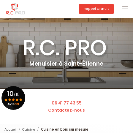
Aller
au
Rappel Gratuit
contenu
principal
Menuisier à Saint-Étienne
10
/10
06 41 77 43 55
Contactez-nous
Voir le certificat
Accueil
Cuisine
Cuisine en bois sur mesure