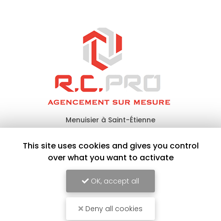
Menuisier à Saint-Étienne
Avenue de l'Industrie
This site uses cookies and gives you control
42160 Saint-Cyprien
over what you want to activate
06 41 77 43 55
Lundi au vendredi
OK, accept all
7h - 12h / 13h30 - 18h
Deny all cookies
Voir
+
d'infos sur