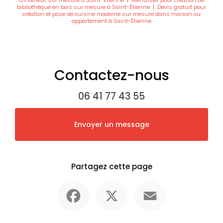
bibliothèque en bois sur mesure à Saint-Étienne
|
Devis gratuit pour
création et pose de cuisine moderne sur mesure dans maison ou
appartement à Saint-Étienne
Contactez-nous
06 41 77 43 55
Envoyer un message
Partagez cette page
Facebook
X
Email