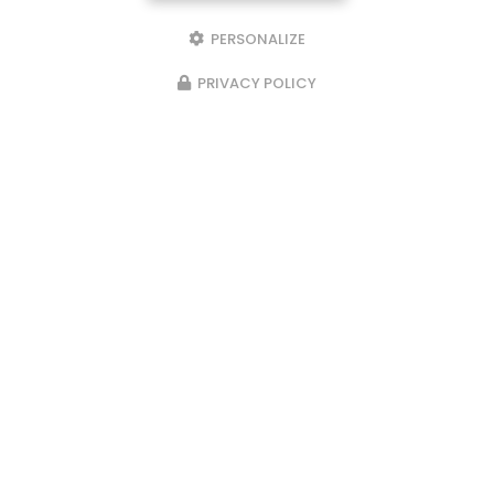
FACEBOOK
PERSONALIZE
PRIVACY POLICY
Envoyez un message
Nom Prénom
Société
Email
Téléphone
Message