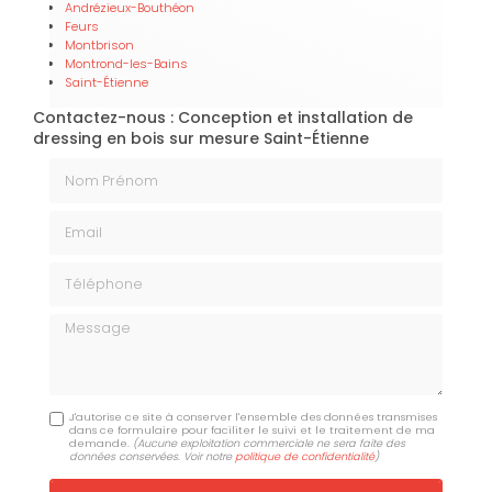
Andrézieux-Bouthéon
Feurs
Montbrison
Montrond-les-Bains
Saint-Étienne
Contactez-nous : Conception et installation de
dressing en bois sur mesure Saint-Étienne
Nom Prénom
Email
Téléphone
Message
J'autorise ce site à conserver l'ensemble des données transmises
dans ce formulaire pour faciliter le suivi et le traitement de ma
demande.
(Aucune exploitation commerciale ne sera faite des
données conservées. Voir notre
politique de confidentialité
)