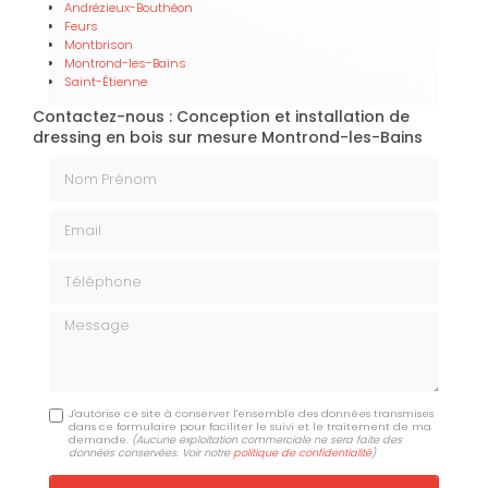
Andrézieux-Bouthéon
Feurs
Montbrison
Montrond-les-Bains
Saint-Étienne
Contactez-nous : Conception et installation de
dressing en bois sur mesure Montrond-les-Bains
Nom Prénom
Email
Téléphone
Message
J'autorise ce site à conserver l'ensemble des données transmises
dans ce formulaire pour faciliter le suivi et le traitement de ma
demande.
(Aucune exploitation commerciale ne sera faite des
données conservées. Voir notre
politique de confidentialité
)