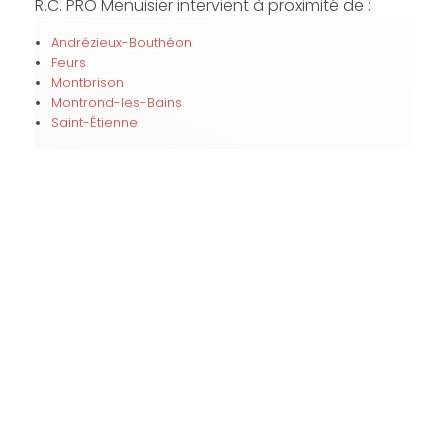
R.C. PRO Menuisier intervient à proximité de :
Andrézieux-Bouthéon
Feurs
Montbrison
Montrond-les-Bains
Saint-Étienne