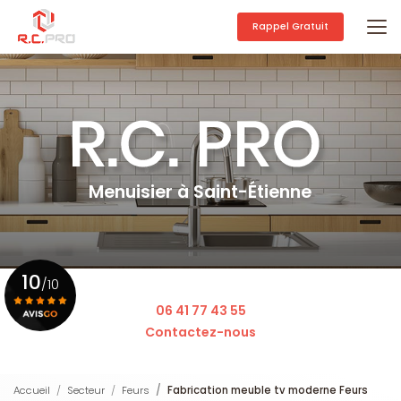
Aller
au
Rappel Gratuit
contenu
principal
Menuisier à Saint-Étienne
10
/10
06 41 77 43 55
Contactez-nous
Voir le certificat
Accueil
Secteur
Feurs
Fabrication meuble tv moderne Feurs