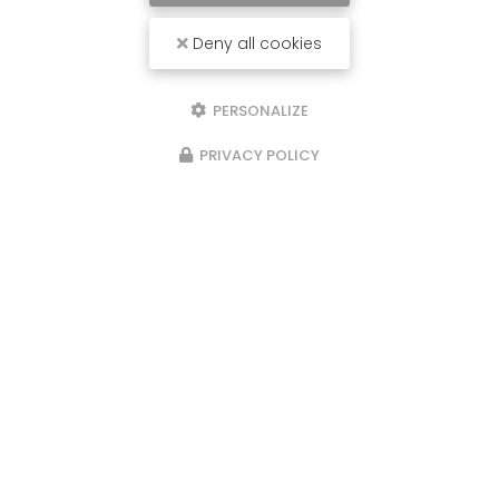
Deny all cookies
PERSONALIZE
PRIVACY POLICY
28/06/2026
ézieux-
Fabrication de dressing s
Saint-Étienne
Bouthéon : R.C.
Fabrication de dressing sur mesu
e selon vos
Étienne : R.C. PRO conçoit votre 