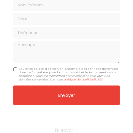
Nom Prénom
Email
Téléphone
Message
J'autorise ce site à conserver l'ensemble des données transmises
dans ce formulaire pour faciliter le suivi et le traitement de ma
demande.
(Aucune exploitation commerciale ne sera faite des
données conservées. Voir notre
politique de confidentialité
)
En savoir +