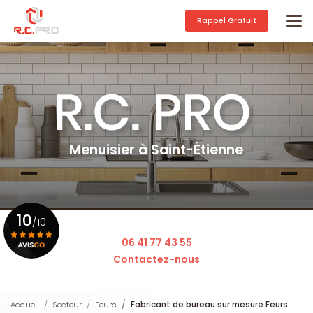
Aller
au
Rappel Gratuit
contenu
principal
Menuisier à Saint-Étienne
10
/10
06 41 77 43 55
Contactez-nous
Voir le certificat
Accueil
Secteur
Feurs
Fabricant de bureau sur mesure Feurs