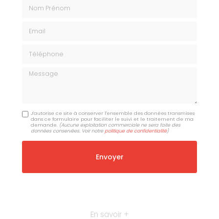
Nom Prénom
Email
Téléphone
Message
J'autorise ce site à conserver l'ensemble des données transmises
dans ce formulaire pour faciliter le suivi et le traitement de ma
demande.
(Aucune exploitation commerciale ne sera faite des
données conservées. Voir notre
politique de confidentialité
)
En savoir +