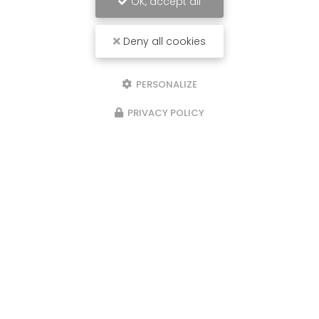
OK, accept all
Deny all cookies
PERSONALIZE
PRIVACY POLICY
28/06/2026
 dressing sur mesure à
Pergola en bo
Pergola en bois à 
essing sur mesure à Saint-
et installe votre 