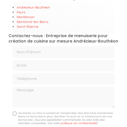
Andrézieux-Bouthéon
Feurs
Montbrison
Montrond-les-Bains
Saint-Étienne
Contactez-nous : Entreprise de menuiserie pour
création de cuisine sur mesure Andrézieux-Bouthéon
Nom Prénom
Email
Téléphone
Message
J'autorise ce site à conserver l'ensemble des données transmises
dans ce formulaire pour faciliter le suivi et le traitement de ma
demande.
(Aucune exploitation commerciale ne sera faite des
données conservées. Voir notre
politique de confidentialité
)