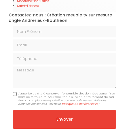
Montrond-les-Bains
Saint-Étienne
Contactez-nous : Création meuble tv sur mesure
angle Andrézieux-Bouthéon
Nom Prénom
Email
Téléphone
Message
J'autorise ce site à conserver l'ensemble des données transmises
dans ce formulaire pour faciliter le suivi et le traitement de ma
demande.
(Aucune exploitation commerciale ne sera faite des
données conservées. Voir notre
politique de confidentialité
)