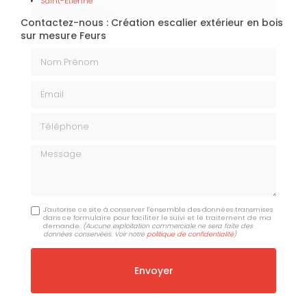
Saint-Étienne
Contactez-nous : Création escalier extérieur en bois
sur mesure Feurs
Nom Prénom
Email
Téléphone
Message
J'autorise ce site à conserver l'ensemble des données transmises
dans ce formulaire pour faciliter le suivi et le traitement de ma
demande.
(Aucune exploitation commerciale ne sera faite des
données conservées. Voir notre
politique de confidentialité
)