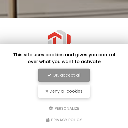
This site uses cookies and gives you control
over what you want to activate
OK, accept all
Menuisier à Saint-Étienne
Deny all cookies
Avenue de l'Industrie
42160 Saint-Cyprien
06 41 77 43 55
PERSONALIZE
Lundi au vendredi
PRIVACY POLICY
7h - 12h / 13h30 - 18h