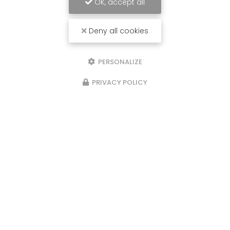
OK, accept all
Envoyez un message
Deny all cookies
Nom Prénom
PERSONALIZE
Société
PRIVACY POLICY
Email
Téléphone
Message
J'autorise ce site à conserver l'ensemble des données transmises dans
ce formulaire pour faciliter le suivi et le traitement de ma demande.
(Aucune exploitation commerciale ne sera faite des données conservées.
Voir notre
politique de confidentialité
)